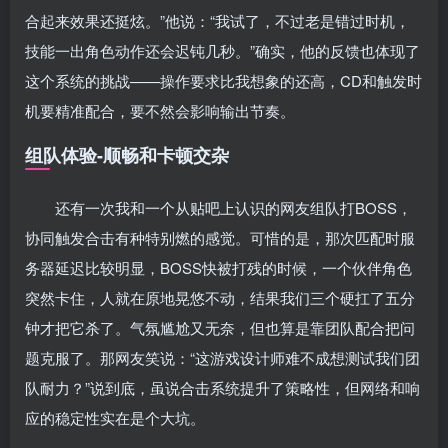
合起来效果还挺炫。”他说：“我试了，不过老是错过时机，
技能一出角色动作还会迟钝几秒。”确实，他的反馈也体现了
这个系统的挑战——操作要求比我想象的还高，CD和触发时
机要精准配合，要不然会影响输出节奏。
组队体验-顺畅和卡顿交杂
还有一次我和一个从贴吧上认识的网友组队打BOSS，
协同触发合击有种特别燃的感觉。可惜的是，那次匹配时服
务器延迟比较明显，BOSS快被打残的时候，一个伙伴角色
突然卡住，人就在原地晃悠不动，结果我们三个硬扛了五分
钟才把它杀了。气氛尴尬又无奈，但也算是靠团队配合把问
题克服了。那网友笑说：“这游戏设计师难不成想测试我们团
队耐力？”说到底，虽说合击系统提升了策略性，但网络和响
应的稳定性实在是个大坑。