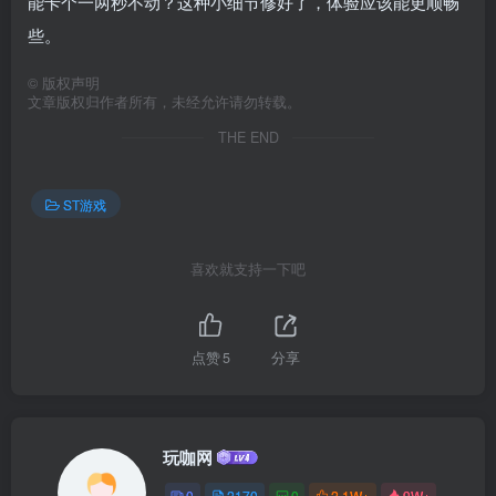
能卡个一两秒不动？这种小细节修好了，体验应该能更顺畅
些。
©
版权声明
文章版权归作者所有，未经允许请勿转载。
THE END
ST游戏
喜欢就支持一下吧
点赞
5
分享
玩咖网
0
2170
0
2.1W+
9W+