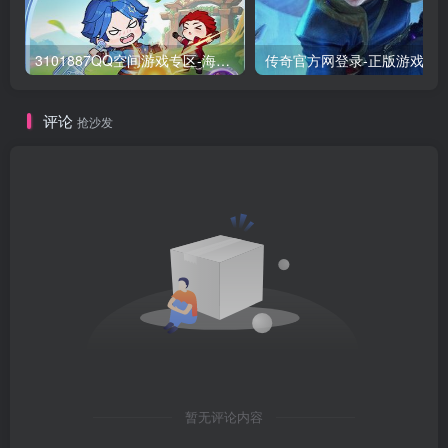
3101887QQ空间游戏专区-海量小游戏免费玩
传奇官方网登录-正版游
评论
抢沙发
暂无评论内容