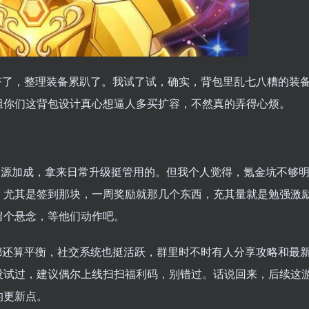
挤了，整理装备累趴了。我试了试，确实，背包里乱七八糟的装
组你们这背包设计真心想逼人多买扩容，不然真的弄得心烦。
和资源加成，拿来日常升级挺管用的。但我个人觉得，氪金坑不够
，尤其是签到那块，一周奖励就那几个东西，充其量就是勉强激
留个悬念，等他们动作吧。
都还算平衡，社交系统也挺活跃，群里时不时有人分享攻略和最
没试过，建议偶尔上线扫扫福利码，别错过。话说回来，后续这
的更新点。