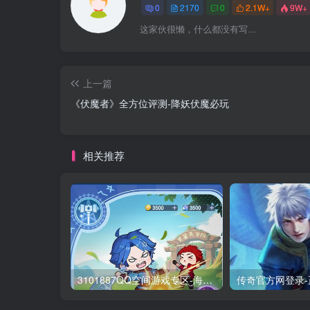
0
2170
0
2.1W+
9W+
这家伙很懒，什么都没有写...
上一篇
《伏魔者》全方位评测-降妖伏魔必玩
相关推荐
3101887QQ空间游戏专区-海量小游戏免费玩