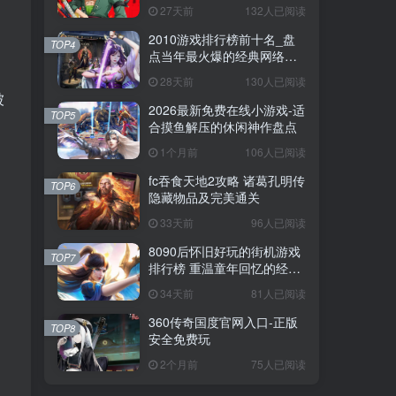
27天前
132人已阅读
2010游戏排行榜前十名_盘
TOP4
点当年最火爆的经典网络游
戏
28天前
130人已阅读
被
2026最新免费在线小游戏-适
TOP5
合摸鱼解压的休闲神作盘点
1个月前
106人已阅读
fc吞食天地2攻略 诸葛孔明传
TOP6
隐藏物品及完美通关
33天前
96人已阅读
8090后怀旧好玩的街机游戏
TOP7
排行榜 重温童年回忆的经典
街机合集
34天前
81人已阅读
360传奇国度官网入口-正版
TOP8
安全免费玩
2个月前
75人已阅读