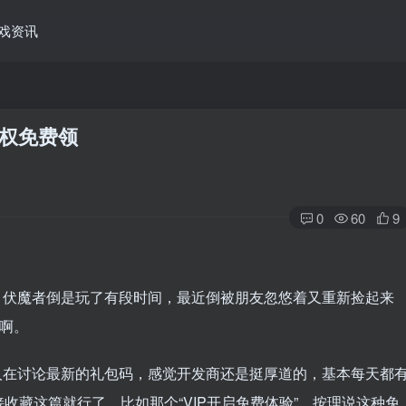
戏资讯
特权免费领
0
60
9
，伏魔者倒是玩了有段时间，最近倒被朋友忽悠着又重新捡起来
爱啊。
人在讨论最新的礼包码，感觉开发商还是挺厚道的，基本每天都
收藏这篇就行了。比如那个“VIP开启免费体验”，按理说这种免