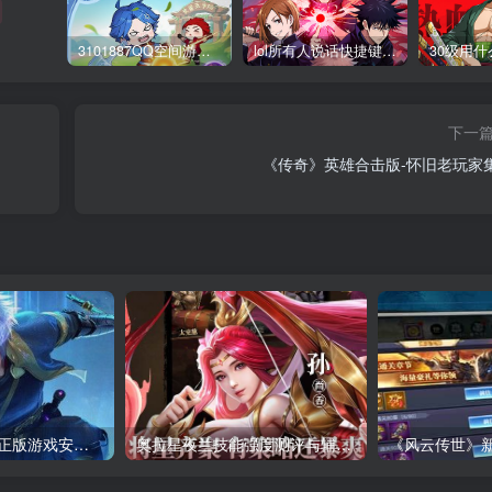
3101887QQ空间游戏专区-海量小游戏免费玩
lol所有人说话快捷键怎么设置_英雄联盟聊天按键教学
下一
《传奇》英雄合击版-怀旧老玩家
传奇官方网登录-正版游戏安全保障
奥拉星夜兰技能强度测评与辅助流阵容搭配_玩法心得