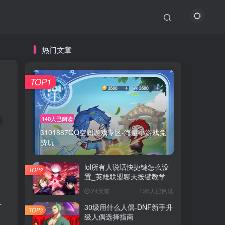
热门文章
TOP1
140人已阅读
3101887QQ空间游戏专区-海量小游戏免
费玩
lol所有人说话快捷键怎么设
TOP2
置_英雄联盟聊天按键教学
24天前
136人已阅读
有
30级用什么人偶-DNF新手升
TOP3
级人偶选择指南