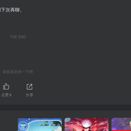
们下次再聊。
THE END
喜欢就支持一下吧
点赞
9
分享