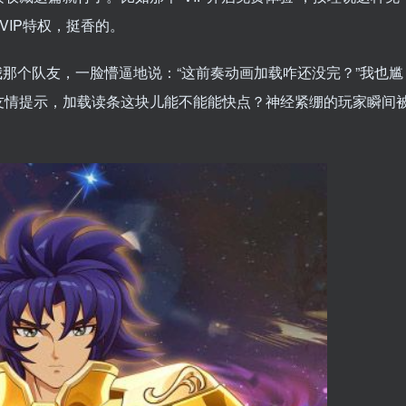
VIP特权，挺香的。
那个队友，一脸懵逼地说：“这前奏动画加载咋还没完？”我也尴
友情提示，加载读条这块儿能不能能快点？神经紧绷的玩家瞬间