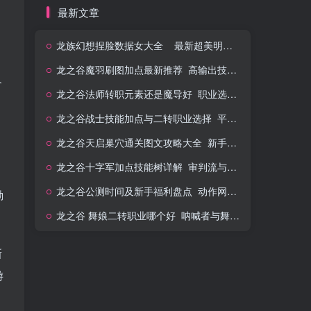
最新文章
龙族幻想捏脸数据女大全 _ 最新超美明星脸型导入代码
龙之谷魔羽刷图加点最新推荐_高输出技能连招教学
备
龙之谷法师转职元素还是魔导好_职业选择深度评测
龙之谷战士技能加点与二转职业选择_平民玩家刷图推荐
龙之谷天启巢穴通关图文攻略大全_新手必备技巧
龙之谷十字军加点技能树详解_审判流与辅助流抉择
明
龙之谷公测时间及新手福利盘点_动作网游巅峰之作
励
龙之谷 舞娘二转职业哪个好_呐喊者与舞者技能加点深度解析
新
游