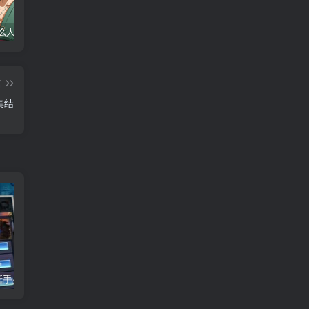
30级用什么人偶-DNF新手升级人偶选择指南
2010游戏排行榜前十名_盘点当年最火爆的经典网络游戏
2026最新免费在线小游戏-适合摸鱼解压的休闲神作盘点
篇
集结
《风云传世》新手必看-快速升级攻略
《九月传奇》开服时间-火爆区服推荐