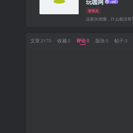
玩咖网
管理员
这家伙很懒，什么都没有写.
文章
2170
收藏
0
评论
0
版块
0
帖子
0