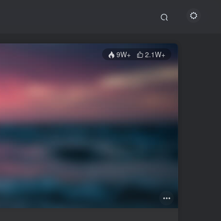
9W+
2.1W+