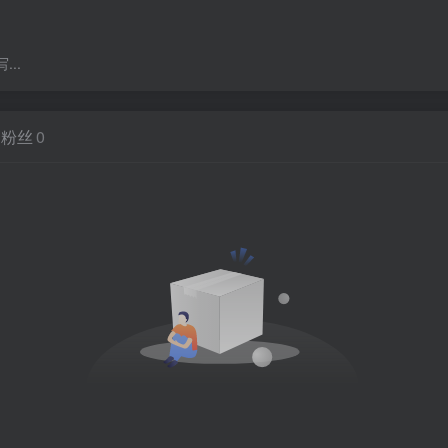
..
粉丝
0