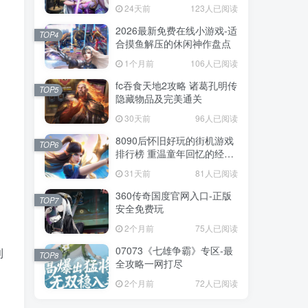
戏
戏
24天前
24天前
123人已阅读
123人已阅读
2026最新免费在线小游戏-适
2026最新免费在线小游戏-适
TOP4
TOP4
合摸鱼解压的休闲神作盘点
合摸鱼解压的休闲神作盘点
1个月前
1个月前
106人已阅读
106人已阅读
fc吞食天地2攻略 诸葛孔明传
fc吞食天地2攻略 诸葛孔明传
TOP5
TOP5
隐藏物品及完美通关
隐藏物品及完美通关
30天前
30天前
96人已阅读
96人已阅读
8090后怀旧好玩的街机游戏
8090后怀旧好玩的街机游戏
TOP6
TOP6
排行榜 重温童年回忆的经典
排行榜 重温童年回忆的经典
街机合集
街机合集
31天前
31天前
81人已阅读
81人已阅读
360传奇国度官网入口-正版
360传奇国度官网入口-正版
TOP7
TOP7
安全免费玩
安全免费玩
2个月前
2个月前
75人已阅读
75人已阅读
07073《七雄争霸》专区-最
07073《七雄争霸》专区-最
利
TOP8
TOP8
全攻略一网打尽
全攻略一网打尽
2个月前
2个月前
72人已阅读
72人已阅读