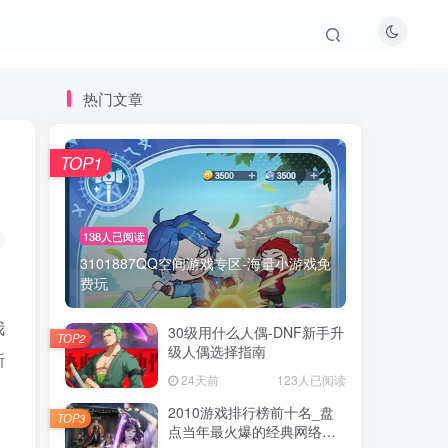
热门文章
TOP1
TOP1
138人已阅读
138人已阅读
3101887QQ空间游戏专区-海量小游戏免
3101887QQ空间游戏专区-海量小游戏免
费玩
费玩
我
30级用什么人偶-DNF新手升
30级用什么人偶-DNF新手升
TOP2
TOP2
级人偶选择指南
级人偶选择指南
新
24天前
24天前
123人已阅读
123人已阅读
2010游戏排行榜前十名_盘
2010游戏排行榜前十名_盘
TOP3
TOP3
点当年最火爆的经典网络游
点当年最火爆的经典网络游