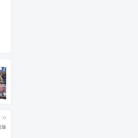
2026最新免费在线小游戏-适合摸鱼解压的休闲神作盘点
fc吞食天地2攻略 诸葛孔明传隐藏物品及完美通关
8090后怀旧好玩的街机游戏排行榜 重温童年回忆的经典街机合集
篇
页版