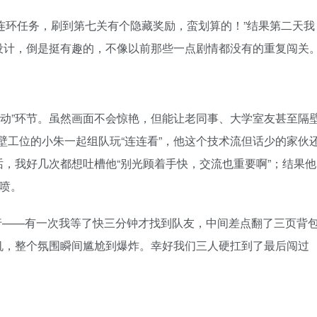
连环任务，刷到第七关有个隐藏奖励，蛮划算的！”结果第二天我
设计，倒是挺有趣的，不像以前那些一点剧情都没有的重复闯关
互动”环节。虽然画面不会惊艳，但能让老同事、大学室友甚至隔
壁工位的小朱一起组队玩“连连看”，他这个技术流但话少的家伙
，我好几次都想吐槽他“别光顾着手快，交流也重要啊”；结果他
笑喷。
行——有一次我等了快三分钟才找到队友，中间差点翻了三页背
机，整个氛围瞬间尴尬到爆炸。幸好我们三人硬扛到了最后闯过