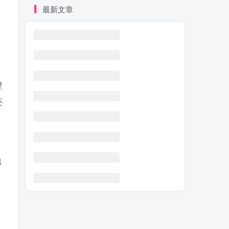
最新文章
魔兽世界仲夏火焰节攻略全跑图路线与篝火位置-节日成就
。
魔兽世界x-53型观光火箭怎么得-战友招募坐骑获取方法
魔兽世界wlk闪电大厅副本掉落大全 – 英雄难度打法路线攻略
壁
魔兽世界tbc生态船单刷路线推荐-法师带刷赚金攻略
还
魔兽世界lr宝宝抓取坐标及稀有宠物大全-猎人灵魂兽推荐
魔兽世界WLK怀旧服T7套装属性大全_各职业兑换牌子及掉落出处
魔兽世界5.0熊猫人之谜版本回顾_经典旧世怀旧盘点
魔兽1.27版本官方完整补丁包下载_冰封王座宽屏分辨率修改
包