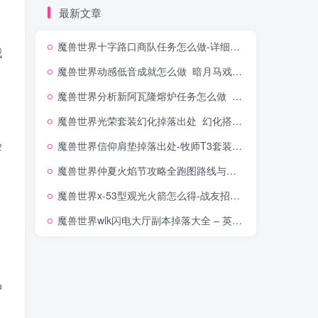
最新文章
魔兽世界十字路口商队任务怎么做-详细坐标位置一览
我
魔兽世界动感低音成就怎么做_暗月马戏团跳舞机攻略
魔兽世界分析新阿瓦隆熔炉任务怎么做_DK新手村阿瓦隆熔炉位置坐标
魔兽世界光荣套装幻化掉落出处_幻化搭配最美外观展示
验
魔兽世界信仰肩垫掉落出处-牧师T3套装属性外观一览
魔兽世界仲夏火焰节攻略全跑图路线与篝火位置-节日成就
魔兽世界x-53型观光火箭怎么得-战友招募坐骑获取方法
魔兽世界wlk闪电大厅副本掉落大全 – 英雄难度打法路线攻略
冲