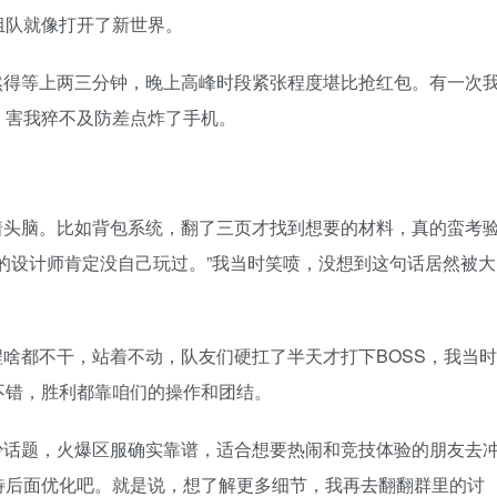
组队就像打开了新世界。
然得等上两三分钟，晚上高峰时段紧张程度堪比抢红包。有一次
，害我猝不及防差点炸了手机。
着头脑。比如背包系统，翻了三页才找到想要的材料，真的蛮考
I的设计师肯定没自己玩过。”我当时笑喷，没想到这句话居然被大
啥都不干，站着不动，队友们硬扛了半天才打下BOSS，我当时
不错，胜利都靠咱们的操作和团结。
少话题，火爆区服确实靠谱，适合想要热闹和竞技体验的朋友去
待后面优化吧。就是说，想了解更多细节，我再去翻翻群里的讨