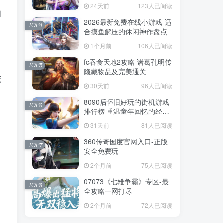
戏
24天前
123人已阅读
月
2026最新免费在线小游戏-适
TOP4
合摸鱼解压的休闲神作盘点
1个月前
106人已阅读
fc吞食天地2攻略 诸葛孔明传
TOP5
隐藏物品及完美通关
挺
30天前
96人已阅读
8090后怀旧好玩的街机游戏
TOP6
排行榜 重温童年回忆的经典
街机合集
31天前
81人已阅读
360传奇国度官网入口-正版
TOP7
安全免费玩
2个月前
75人已阅读
07073《七雄争霸》专区-最
TOP8
全攻略一网打尽
2个月前
72人已阅读