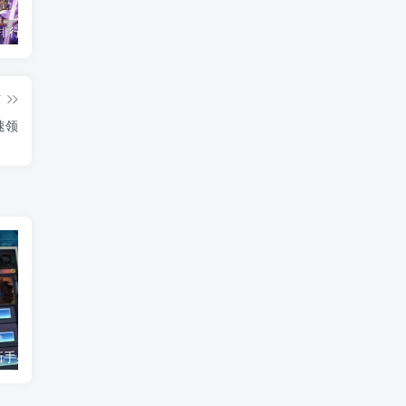
2010游戏排行榜前十名_盘点当年最火爆的经典网络游戏
2026最新免费在线小游戏-适合摸鱼解压的休闲神作盘点
fc吞食天地2攻略 诸葛孔明传隐藏物品及完美通关
篇
速领
《风云传世》新手必看-快速升级攻略
《九月传奇》开服时间-火爆区服推荐