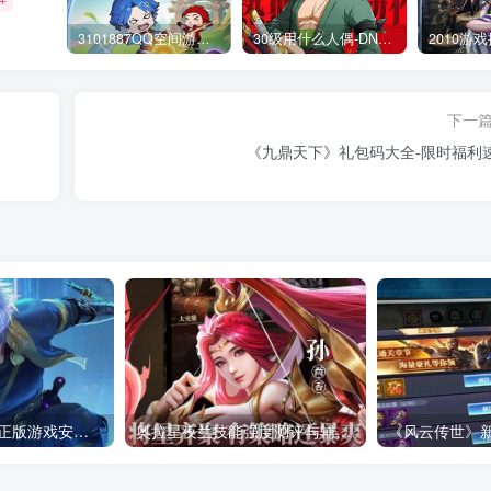
3101887QQ空间游戏专区-海量小游戏免费玩
30级用什么人偶-DNF新手升级人偶选择指南
下一
《九鼎天下》礼包码大全-限时福利
传奇官方网登录-正版游戏安全保障
奥拉星夜兰技能强度测评与辅助流阵容搭配_玩法心得