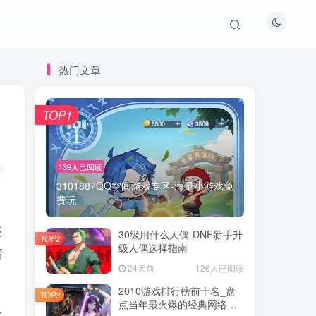
热门文章
TOP1
139人已阅读
3101887QQ空间游戏专区-海量小游戏免
费玩
还
30级用什么人偶-DNF新手升
TOP2
级人偶选择指南
看
24天前
126人已阅读
2010游戏排行榜前十名_盘
TOP3
点当年最火爆的经典网络游
一