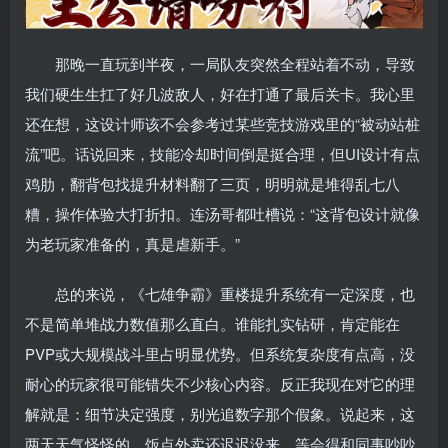
那晚一直玩到半夜，一局队友突然全程站着不动，导致
我们硬生生扛了好几波敌人，好在打通了最后关卡。我心里
还在想，这设计师该不会参考过某些竞技游戏里的“被动站桩
流”吧。话说回来，技能冷却时间倒是挺合理，但UI设计有点
鸡肋，翻背包找提升材料翻了三页，明明就是堆得乱七八
糟，操作体验大打折扣。连汤哥都吐槽说：“这背包设计就像
为老玩家准备的，真是虐新手。”
总的来说，《七雄争霸》重楼提升系统有一定深度，也
不是简单堆战力数值那么直白。谁能扎实钻研，肯定能在
PVP或大规模战斗里占明显优势。但系统复杂度有点高，没
耐心的玩家很可能错失不少核心内容。反正我现在对它的理
解就是：细节决定强度，别光追数字那个假象。说起来，这
两天天气怪怪的，饭点外卖还迟迟没来，等会得和同事吵吵