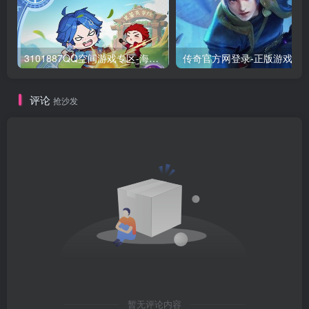
3101887QQ空间游戏专区-海量小游戏免费玩
传奇官方网登录-正版游
评论
抢沙发
暂无评论内容