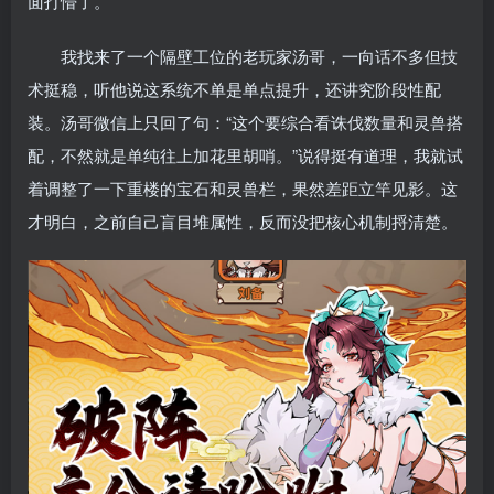
面打懵了。
我找来了一个隔壁工位的老玩家汤哥，一向话不多但技
术挺稳，听他说这系统不单是单点提升，还讲究阶段性配
装。汤哥微信上只回了句：“这个要综合看诛伐数量和灵兽搭
配，不然就是单纯往上加花里胡哨。”说得挺有道理，我就试
着调整了一下重楼的宝石和灵兽栏，果然差距立竿见影。这
才明白，之前自己盲目堆属性，反而没把核心机制捋清楚。