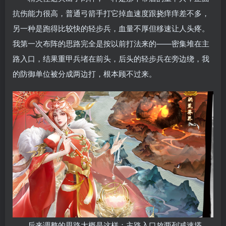
抗伤能力很高，普通弓箭手打它掉血速度跟挠痒痒差不多，
另一种是跑得比较快的轻步兵，血量不厚但移速让人头疼。
我第一次布阵的思路完全是按以前打法来的——密集堆在主
路入口，结果重甲兵堵在前头，后头的轻步兵在旁边绕，我
的防御单位被分成两边打，根本顾不过来。
后来调整的思路大概是这样：主路入口放两列减速塔，