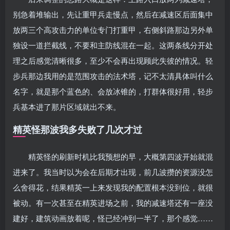
别急着堆输出，先让重甲兵走慢点，然后在减速区后面集中
放两三个高攻击力的单位专门打重甲，右侧斜路那边另外单
独设一道拦截线，不要和主防线混在一起。这两条线分开处
理之后感觉清晰很多，至少不会再出现顾此失彼的情况。轻
步兵那边我用的是范围攻击的法术塔，记不太清具体叫什么
名字，就是那个蓝色的、会放冰锥的，打群体很好用，轻步
兵基本进了那片区域就出不来。
精英怪那波我多失败了几次才过
精英怪的刷新时机比我预想的早，大概第四波开始就混
进来了。我当时以为会在后期才出现，前几波攒的资源没怎
么舍得花，结果精英一上来发现我的配置根本没到位，就很
被动。有一次甚至在精英进场之前，我的减速塔还有一座没
建好，建筑动画放着呢，怪已经冲到一半了，那个感觉……