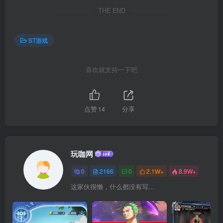
THE END
ST游戏
喜欢就支持一下吧
点赞
14
分享
玩咖网
0
2166
0
2.1W+
8.9W+
这家伙很懒，什么都没有写...