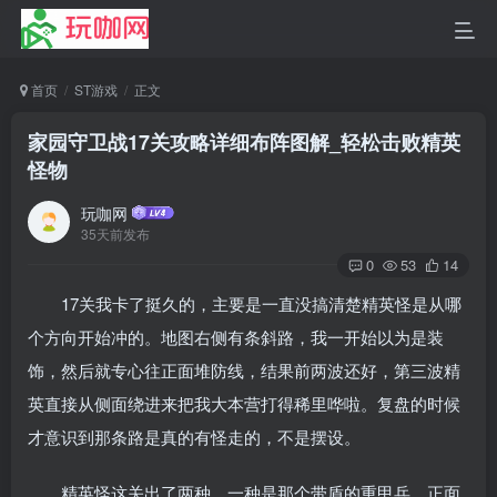
首页
ST游戏
正文
家园守卫战17关攻略详细布阵图解_轻松击败精英
怪物
玩咖网
35天前发布
0
53
14
17关我卡了挺久的，主要是一直没搞清楚精英怪是从哪
个方向开始冲的。地图右侧有条斜路，我一开始以为是装
饰，然后就专心往正面堆防线，结果前两波还好，第三波精
英直接从侧面绕进来把我大本营打得稀里哗啦。复盘的时候
才意识到那条路是真的有怪走的，不是摆设。
精英怪这关出了两种，一种是那个带盾的重甲兵，正面