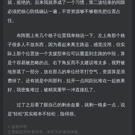
就，挺绝的。后来我就养成了一个习惯，第二波结束的间隙
必须把核心防线确认一遍，不管资源够不够都先把位置占
住。
布阵图上有几个格子位置我单独说一下。左上角那个格
子很多人不放东西，因为看起来离主路远，感觉没用，但实
际上那个位置放一个支援型单位可以覆盖到主路的中段，算
是个容易被忽略的点。右下角反而不太建议堆太多，视野被
地形遮了一部分，放在那儿的单位经常打空气，资源算是浪
费掉了。还有就是中间那列，拉开一点间距比堆在一起效果
好，我密集堆过，被精英重甲一冲直接乱了。
过了之后看了眼自己的剩余血量，就剩一格多一点，说
是”轻松”其实根本不轻松，险得很。
©
版权声明
文章版权归作者所有，未经允许请勿转载。