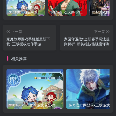
3101887QQ空间游戏专区-海量小游戏免费玩
30级用什么人偶-DNF新手升级人偶选择指南
上一篇
下一篇
家庭教师游戏手机版最新下
家园守卫战2全新赛季玩法规
载_正版授权动作手游
则解析_新英雄技能强度评测
相关推荐
3101887QQ空间游戏专区-海量小游戏免费玩
传奇官方网登录-正版游