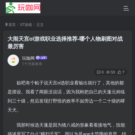
首页
ST游戏
正文
大闹天宫ol游戏职业选择推荐-哪个人物刷图对战
最厉害
玩咖网
1个月前发布
0
53
7
贴吧有个帖子说天宫ol选职业看输出就行了，其他的都
是摆设。我看了两眼没说话，因为我刚把自己的天蓬元帅练
到三十级，然后发现打野怪的效率不如旁边一个二十级的哮
天犬。
我那时候选天蓬是因为猪八戒的形象看着接地气，技能
描述里写了什么”横扫千军”，我以为是aoe大范围的意思。结