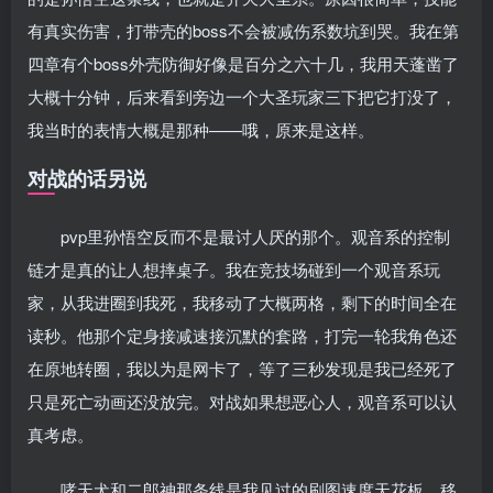
有真实伤害，打带壳的boss不会被减伤系数坑到哭。我在第
四章有个boss外壳防御好像是百分之六十几，我用天蓬凿了
大概十分钟，后来看到旁边一个大圣玩家三下把它打没了，
我当时的表情大概是那种——哦，原来是这样。
对战的话另说
pvp里孙悟空反而不是最讨人厌的那个。观音系的控制
链才是真的让人想摔桌子。我在竞技场碰到一个观音系玩
家，从我进圈到我死，我移动了大概两格，剩下的时间全在
读秒。他那个定身接减速接沉默的套路，打完一轮我角色还
在原地转圈，我以为是网卡了，等了三秒发现是我已经死了
只是死亡动画还没放完。对战如果想恶心人，观音系可以认
真考虑。
哮天犬和二郎神那条线是我见过的刷图速度天花板，移