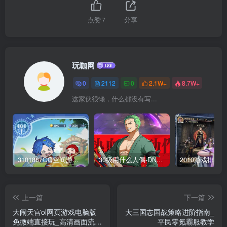
点赞
7
分享
玩咖网
0
2112
0
2.1W+
8.7W+
这家伙很懒，什么都没有写...
3101887QQ空间游戏专区-海量小游戏免费玩
30级用什么人偶-DNF新手升级人偶选择指南
上一篇
下一篇
大闹天宫ol网页游戏电脑版
大三国志国战策略进阶指南_
免微端直接玩_高清画面流畅
平民零氪霸服教学