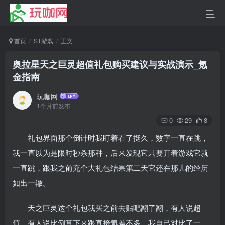
首页
ST游戏
正文
奥拉星天之巨灵超值礼包购买建议与实战演示_氪
金指南
玩咖网
1个月前发布
0
29
8
礼包界面那个倒计时我盯着看了挺久，数字一直在跳，
我一直以为是限时秒杀那种，后来发现它只要开着游戏它就
一直跳，跟我之前充个大礼包结果第二天它还在那儿的经历
如出一辙。
天之巨灵这个礼包我买之前去贴吧翻了翻，有人说超
值，有人说比例算下来跟直接氪差不多，我自己对比了一