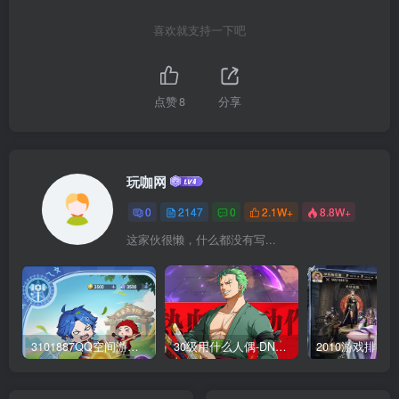
喜欢就支持一下吧
点赞
8
分享
玩咖网
0
2147
0
2.1W+
8.8W+
这家伙很懒，什么都没有写...
3101887QQ空间游戏专区-海量小游戏免费玩
30级用什么人偶-DNF新手升级人偶选择指南