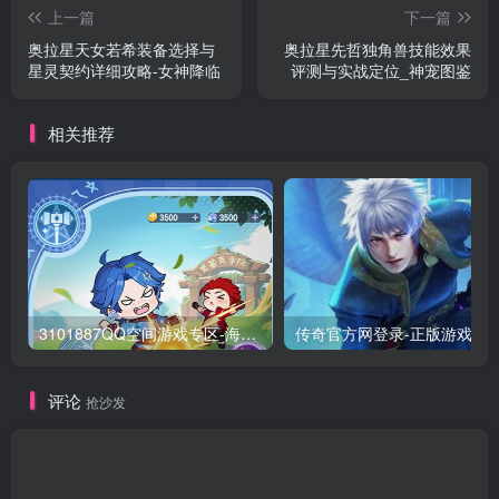
上一篇
下一篇
奥拉星天女若希装备选择与
奥拉星先哲独角兽技能效果
星灵契约详细攻略-女神降临
评测与实战定位_神宠图鉴
相关推荐
3101887QQ空间游戏专区-海量小游戏免费玩
传奇官方网登录-正版游
评论
抢沙发