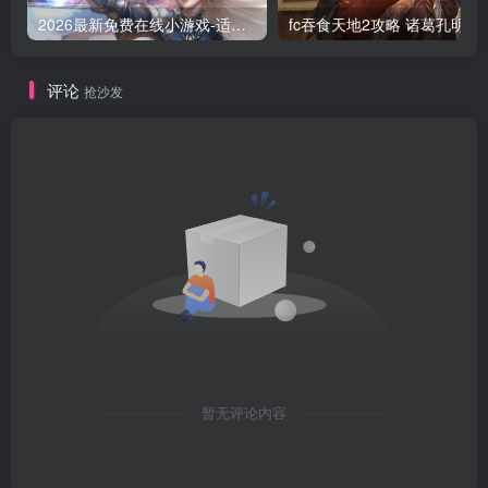
2026最新免费在线小游戏-适合摸鱼解压的休闲神作盘点
fc吞食天地2攻略 
评论
抢沙发
暂无评论内容