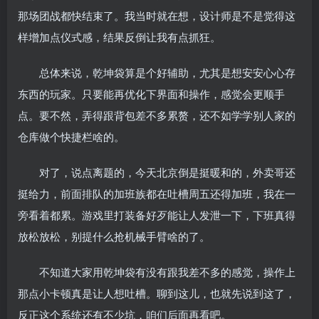
那场团战都快结束了。我当时就在想，设计师是不是觉得这
样增加点仪式感，结果反倒让我有点抓狂。
总体来说，乾坤袋算是个好辅助，尤其是想安安心心存
东西的玩家。只要能再优化下界面和操作，感觉会更顺手
点。要不然，弄得跟背包差不多累赘，还不如学学别人家的
仓库做个快捷栏啥的。
对了，说点离题的，今天北京倒是挺暖和的，外卖哥还
挺给力，前面排队的加班族都在吐槽周五还得加班，我在一
旁看着都累。游戏里打装备好歹能让人发泄一下，下班真得
放松放松，别提什么抢机械手臂啥的了。
不知道大家用乾坤袋有没有跟我差不多的感觉，操作上
那点小卡顿真是让人想吐槽。聊到这儿，也就先说到这了，
反正这个系统还有不少坑，咱们后面再看吧。