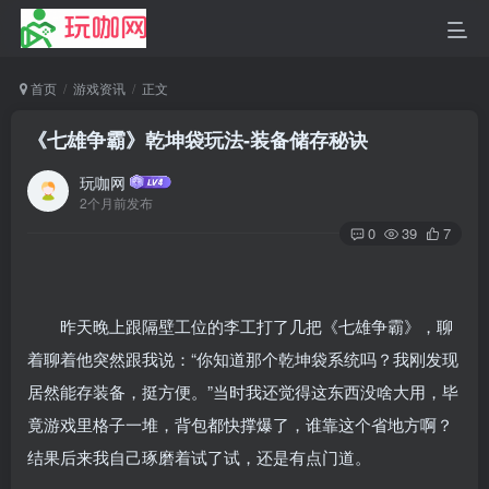
首页
游戏资讯
正文
《七雄争霸》乾坤袋玩法-装备储存秘诀
玩咖网
2个月前发布
0
39
7
昨天晚上跟隔壁工位的李工打了几把《七雄争霸》，聊
着聊着他突然跟我说：“你知道那个乾坤袋系统吗？我刚发现
居然能存装备，挺方便。”当时我还觉得这东西没啥大用，毕
竟游戏里格子一堆，背包都快撑爆了，谁靠这个省地方啊？
结果后来我自己琢磨着试了试，还是有点门道。