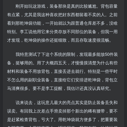
刚开始玩这游戏，装备那块是真的比较尴尬。背包容量
有点紧，尤其是我这种喜欢把好东西都留着不卖的人。之前
看到那乾坤袋功能，一开始就以为跟普通仓库差不多，没啥
特别。李工说他用它来分类存放不同部位的装备，但我一用
才发现，乾坤袋的操作还挺细致，而且存取速度很流畅。
我特意测试了下这个系统的限制，发现最多能放50件装
备，挺够用的。用了大概四五天，才慢慢摸清楚为什么有些
材料和装备不用放背包，直接丢进去就行。特别是一些平时
不怎么用的副职业装备，直接给它们安排进乾坤袋，背包立
马清爽很多。要不是李工提醒，我估计还真没认真研究。
说来说去，这玩意儿最大的亮点其实是防止装备丢失和
误卖。有回我上次差点手滑卖掉那个新出的稀有腰带，要不
是赶紧检查背包，亏大了。用乾坤袋就方便多了，把重要装