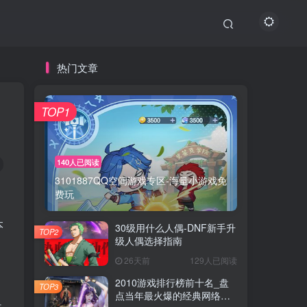
热门文章
TOP1
140人已阅读
3101887QQ空间游戏专区-海量小游戏免
费玩
本
30级用什么人偶-DNF新手升
TOP2
级人偶选择指南
，
26天前
129人已阅读
2010游戏排行榜前十名_盘
TOP3
点当年最火爆的经典网络游
是