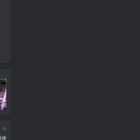
2010游戏排行榜前十名_盘点当年最火爆的经典网络游戏
2026最新免费在线小游戏-适合摸鱼解压的休闲神作盘点
fc吞食天地2攻略 诸葛孔明传隐藏物品及完美通关
篇
再难