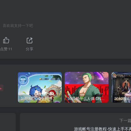
喜欢就支持一下吧
点赞
11
分享
+
3101887QQ空间游戏专区-海量小游戏免费玩
30级用什么人偶-DNF新手升级人偶选择指南
下一
游戏帐号注册教程-快速上手不