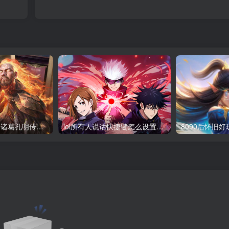
fc吞食天地2攻略 诸葛孔明传隐藏物品及完美通关
lol所有人说话快捷键怎么设置_英雄联盟聊天按键教学