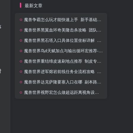
最新文章
，
魔兽争霸怎么玩才能快速上手_新手基础操作与微操教学
事
魔兽世界黑翼血环奇美隆击杀攻略_团队站位与技能应对
魔兽世界黑石塔入口具体位置坐标详解_萌新跑本不迷路
魔兽世界鸟d天赋加点与输出循环宏推荐-德鲁伊指南
魔兽世界重结缔皮速刷地点推荐_制皮专业冲点材料
对
魔兽世界进军熔岩前线任务全流程攻略_开启日常详细步骤
魔兽世界达克萨隆要塞入口在哪_副本路线与掉落一览
魔兽世界视野宏怎么做超远距离视角设置代码-界面优化