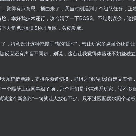
了，觉得有点意思。插曲来了，我当时刚遇到了个组队任务，正
尬，幸好我技术还行，凑合清了一下BOSS。不过别误会，这
下去角色迟到0.5秒才反应，头皮发麻。
了，特意设计这种拖慢手感的“延时”，想让玩家多点耐心还是让
按键反应还有声音不同步，别说，这点让我觉得体验还不如些独立
聊天系统挺新颖，支持多频道切换，群组之间还能发自定义表情
和一个隔壁工位同事组了场，那个哥们是个纯佛系玩家，话不多
试试这个新套路”一句就让人放心不少。只不过匹配偶尔蹦个老板