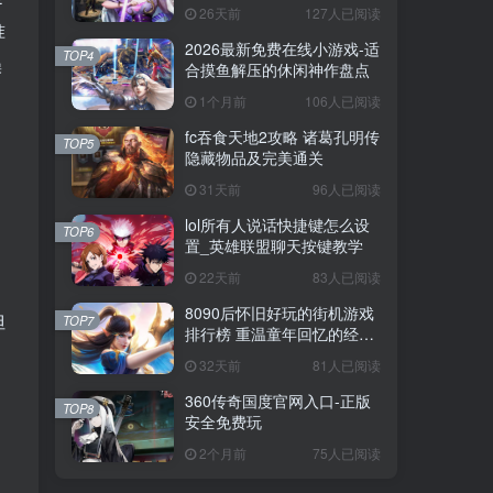
戏
26天前
127人已阅读
准
2026最新免费在线小游戏-适
TOP4
操
合摸鱼解压的休闲神作盘点
1个月前
106人已阅读
fc吞食天地2攻略 诸葛孔明传
TOP5
隐藏物品及完美通关
31天前
96人已阅读
lol所有人说话快捷键怎么设
TOP6
置_英雄联盟聊天按键教学
22天前
83人已阅读
，
8090后怀旧好玩的街机游戏
但
TOP7
排行榜 重温童年回忆的经典
街机合集
32天前
81人已阅读
360传奇国度官网入口-正版
TOP8
安全免费玩
2个月前
75人已阅读