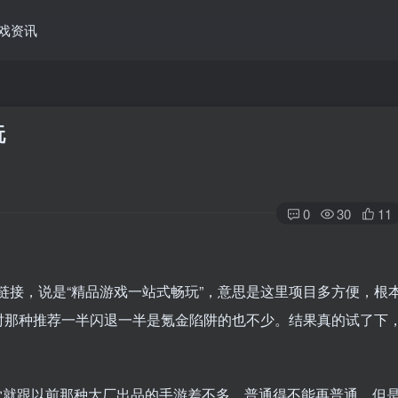
戏资讯
玩
0
30
11
链接，说是“精品游戏一站式畅玩”，意思是这里项目多方便，根
时那种推荐一半闪退一半是氪金陷阱的也不少。结果真的试了下
觉就跟以前那种大厂出品的手游差不多，普通得不能再普通。但