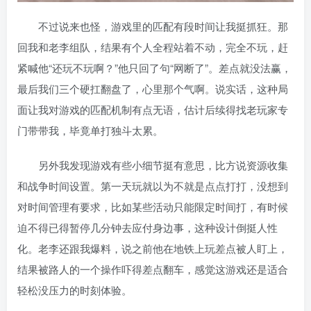
不过说来也怪，游戏里的匹配有段时间让我挺抓狂。那
回我和老李组队，结果有个人全程站着不动，完全不玩，赶
紧喊他“还玩不玩啊？”他只回了句“网断了”。差点就没法赢，
最后我们三个硬扛翻盘了，心里那个气啊。说实话，这种局
面让我对游戏的匹配机制有点无语，估计后续得找老玩家专
门带带我，毕竟单打独斗太累。
另外我发现游戏有些小细节挺有意思，比方说资源收集
和战争时间设置。第一天玩就以为不就是点点打打，没想到
对时间管理有要求，比如某些活动只能限定时间打，有时候
迫不得已得暂停几分钟去应付身边事，这种设计倒挺人性
化。老李还跟我爆料，说之前他在地铁上玩差点被人盯上，
结果被路人的一个操作吓得差点翻车，感觉这游戏还是适合
轻松没压力的时刻体验。