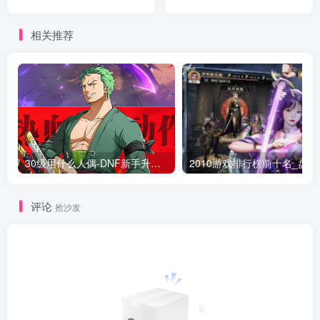
相关推荐
30级用什么人偶-DNF新手升级人偶选择指南
2010游
评论
抢沙发