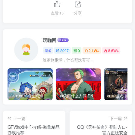
点赞
15
分享
玩咖网
0
2097
0
2.1W+
8.6W+
这家伙很懒，什么都没有写...
3101887QQ空间游戏专区-海量小游戏免费玩
30级用什么人偶-DNF新手升级人偶选择指南
上一篇
下一篇
GTV游戏中心介绍-海量精品
QQ《天神传奇》登陆入口-
游戏推荐
官方正版安全