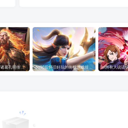
fc吞食天地2攻略 诸葛孔明传隐藏物品及完美通关
8090后怀旧好玩的街机游戏排行榜 重温童年回忆的经典街机合集