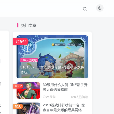
热门文章
TOP1
TOP1
140人已阅读
140人已阅读
3101887QQ空间游戏专区-海量小游戏免
3101887QQ空间游戏专区-海量小游戏免
费玩
费玩
结
30级用什么人偶-DNF新手升
30级用什么人偶-DNF新手升
TOP2
TOP2
级人偶选择指南
级人偶选择指南
25天前
25天前
128人已阅读
128人已阅读
业
2010游戏排行榜前十名_盘
2010游戏排行榜前十名_盘
TOP3
TOP3
点当年最火爆的经典网络游
点当年最火爆的经典网络游
速