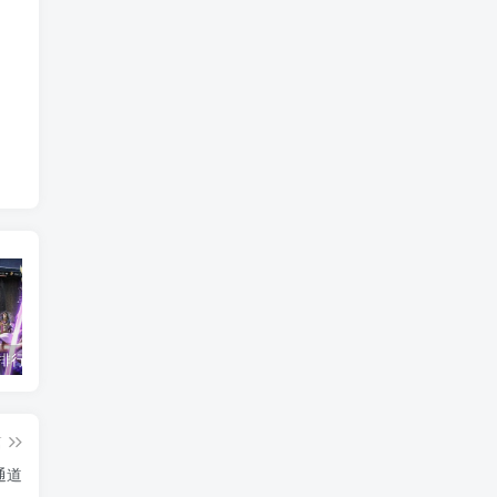
2010游戏排行榜前十名_盘点当年最火爆的经典网络游戏
2026最新免费在线小游戏-适合摸鱼解压的休闲神作盘点
fc吞食天地2攻略 诸葛孔明传隐藏物品及完美通关
篇
通道