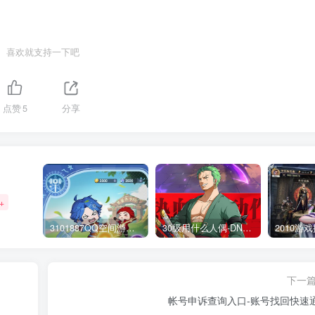
喜欢就支持一下吧
点赞
5
分享
+
3101887QQ空间游戏专区-海量小游戏免费玩
30级用什么人偶-DNF新手升级人偶选择指南
下一
帐号申诉查询入口-账号找回快速