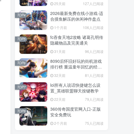
戏
戏
25天前
25天前
127人已阅读
127人已阅读
2026最新免费在线小游戏-适
2026最新免费在线小游戏-适
TOP4
TOP4
合摸鱼解压的休闲神作盘点
合摸鱼解压的休闲神作盘点
1个月前
1个月前
106人已阅读
106人已阅读
fc吞食天地2攻略 诸葛孔明传
fc吞食天地2攻略 诸葛孔明传
TOP5
TOP5
隐藏物品及完美通关
隐藏物品及完美通关
31天前
31天前
96人已阅读
96人已阅读
8090后怀旧好玩的街机游戏
8090后怀旧好玩的街机游戏
TOP6
TOP6
排行榜 重温童年回忆的经典
排行榜 重温童年回忆的经典
街机合集
街机合集
32天前
32天前
81人已阅读
81人已阅读
lol所有人说话快捷键怎么设
lol所有人说话快捷键怎么设
TOP7
TOP7
置_英雄联盟聊天按键教学
置_英雄联盟聊天按键教学
22天前
22天前
79人已阅读
79人已阅读
360传奇国度官网入口-正版
360传奇国度官网入口-正版
TOP8
TOP8
安全免费玩
安全免费玩
2个月前
2个月前
75人已阅读
75人已阅读