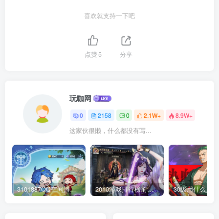
喜欢就支持一下吧
点赞
5
分享
玩咖网
0
2158
0
2.1W+
8.9W+
这家伙很懒，什么都没有写...
3101887QQ空间游戏专区-海量小游戏免费玩
2010游戏排行榜前十名_盘点当年最火爆的经典网络游戏