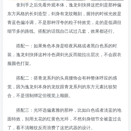
拿到手之后先看外观本体，逸龙剑抉择这把剑是那种偏
东方风格的长剑造型，剑身有龙纹雕刻，握持的时候光效是
青蓝色偏冷调，不是那种浮夸的粒子特效党，走的是低调但
细节多的路线。搭配的话我自己试过几套，效果都还行。
搭配一：如果角色本身是暗夜风格或者黑白色系的时
装，逸龙剑抉择这种冷色调剑光反而能拉出层次，不会跟衣
服颜色打架。
搭配二：搭青龙系列的头肩腰饰会有种整体呼应的感
觉，因为逸龙剑本身的龙纹跟青龙系列的东方元素比较契
合，不是强制绑定但视觉上顺眼。
搭配三：光环选偏素雅的那种，比如白色或者淡蓝的地
面特效，别用太花的红黄色光环，不然剑身细节全被盖过去
了，看不清雕纹反而浪费了这把武器的设计。