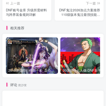
上一篇
下一篇
DNF账号金库 升级所需材料
DNF鬼泣2026加点方案推荐
与跨界装备规则详解
110级版本鬼泣最强技能加
点
相关推荐
2010游戏排行榜前十名_盘点当年最火爆的经典网络游戏
30级用什么人偶-DN
评论
抢沙发