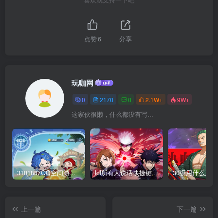
喜欢就支持一下吧
点赞
6
分享
玩咖网
0
2170
0
2.1W+
9W+
这家伙很懒，什么都没有写...
3101887QQ空间游戏专区-海量小游戏免费玩
lol所有人说话快捷键怎么设置_英雄联盟聊天按键教学
上一篇
下一篇