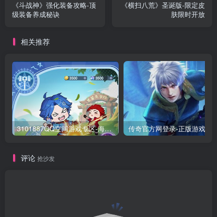
《斗战神》强化装备攻略-顶
《横扫八荒》圣诞版-限定皮
级装备养成秘诀
肤限时开放
相关推荐
3101887QQ空间游戏专区-海量小游戏免费玩
传奇官方网登录-正版游
评论
抢沙发