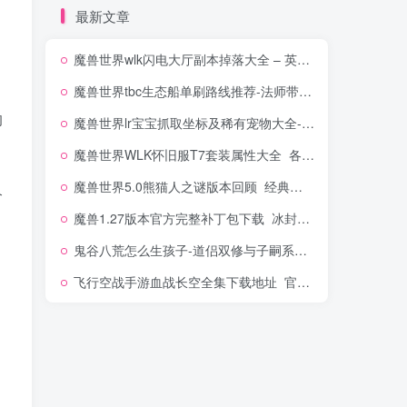
最新文章
魔兽世界wlk闪电大厅副本掉落大全 – 英雄难度打法路线攻略
魔兽世界tbc生态船单刷路线推荐-法师带刷赚金攻略
的
魔兽世界lr宝宝抓取坐标及稀有宠物大全-猎人灵魂兽推荐
魔兽世界WLK怀旧服T7套装属性大全_各职业兑换牌子及掉落出处
魔兽世界5.0熊猫人之谜版本回顾_经典旧世怀旧盘点
个
魔兽1.27版本官方完整补丁包下载_冰封王座宽屏分辨率修改
鬼谷八荒怎么生孩子-道侣双修与子嗣系统玩法解析
飞行空战手游血战长空全集下载地址_官方最新安卓版安装包