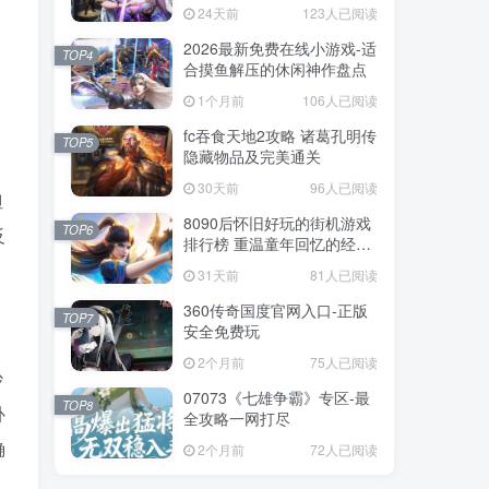
戏
24天前
123人已阅读
。
2026最新免费在线小游戏-适
TOP4
合摸鱼解压的休闲神作盘点
1个月前
106人已阅读
fc吞食天地2攻略 诸葛孔明传
TOP5
隐藏物品及完美通关
30天前
96人已阅读
但
8090后怀旧好玩的街机游戏
TOP6
反
排行榜 重温童年回忆的经典
街机合集
31天前
81人已阅读
360传奇国度官网入口-正版
TOP7
安全免费玩
2个月前
75人已阅读
妙
07073《七雄争霸》专区-最
TOP8
补
全攻略一网打尽
确
2个月前
72人已阅读