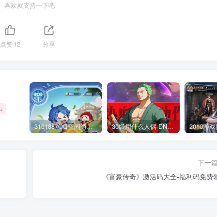
喜欢就支持一下吧
点赞
12
分享
+
3101887QQ空间游戏专区-海量小游戏免费玩
30级用什么人偶-DNF新手升级人偶选择指南
下一
《富豪传奇》激活码大全-福利码免费