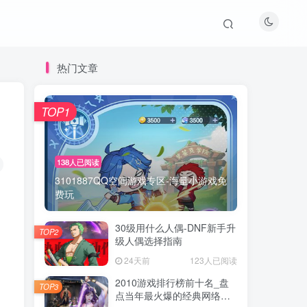
热门文章
TOP1
138人已阅读
3101887QQ空间游戏专区-海量小游戏免
费玩
30级用什么人偶-DNF新手升
TOP2
级人偶选择指南
，
24天前
123人已阅读
2010游戏排行榜前十名_盘
TOP3
点当年最火爆的经典网络游