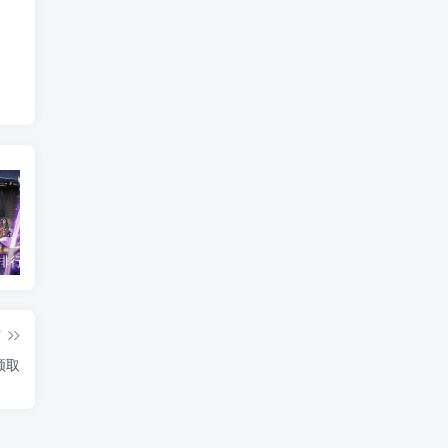
2010游戏排行榜前十名_盘点当年最火爆的经典网络游戏
2026最新免费在线小游戏-适合摸鱼解压的休闲神作盘点
fc吞食天地2攻略 诸葛孔明传隐藏物品及完美通关
篇
领取