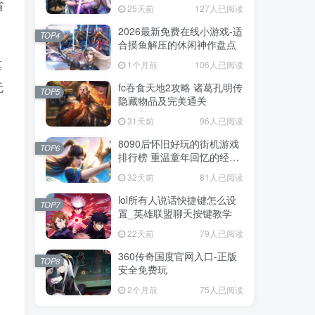
戏
省
25天前
127人已阅读
2026最新免费在线小游戏-适
TOP4
合摸鱼解压的休闲神作盘点
其
1个月前
106人已阅读
无
fc吞食天地2攻略 诸葛孔明传
TOP5
隐藏物品及完美通关
31天前
96人已阅读
8090后怀旧好玩的街机游戏
TOP6
排行榜 重温童年回忆的经典
街机合集
32天前
81人已阅读
lol所有人说话快捷键怎么设
TOP7
置_英雄联盟聊天按键教学
22天前
79人已阅读
360传奇国度官网入口-正版
TOP8
安全免费玩
2个月前
75人已阅读