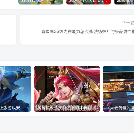
3101887QQ空间游戏专区-海量小游戏免费玩
30级用什么人偶-DNF新手升级人偶选择指南
下一
冒险岛SS级内在能力怎么洗 洗练技巧与极品属性
传奇官方网登录-正版游戏安全保障
奥拉星夜兰技能强度测评与辅助流阵容搭配_玩法心得