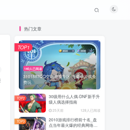
热门文章
TOP1
140人已阅读
3101887QQ空间游戏专区-海量小游戏免
接
费玩
，
30级用什么人偶-DNF新手升
TOP2
级人偶选择指南
25天前
128人已阅读
2010游戏排行榜前十名_盘
TOP3
点当年最火爆的经典网络游