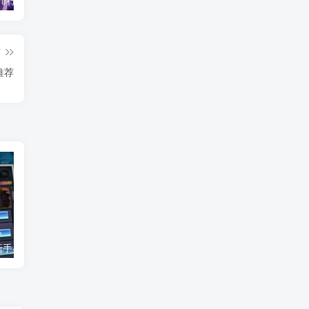
2010游戏排行榜前十名_盘点当年最火爆的经典网络游戏
2026最新免费在线小游戏-适合摸鱼解压的休闲神作盘点
fc吞食天地2攻略 诸葛孔明传隐藏物品及完美通关
篇
推荐
《风云传世》新手必看-快速升级攻略
《九月传奇》开服时间-火爆区服推荐