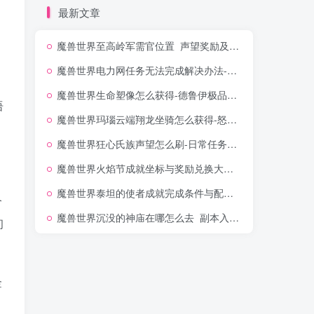
最新文章
魔兽世界至高岭军需官位置_声望奖励及坐骑兑换坐标
魔兽世界电力网任务无法完成解决办法-坐标位置图文详解
魔兽世界生命塑像怎么获得-德鲁伊极品神像出处
语
魔兽世界玛瑙云端翔龙坐骑怎么获得-怒之煞掉落几率解析
魔兽世界狂心氏族声望怎么刷-日常任务开启与坐骑奖励一览
魔兽世界火焰节成就坐标与奖励兑换大全_仲夏节日
魔兽世界泰坦的使者成就完成条件与配装指南_奥杜尔专属头衔
个
魔兽世界沉没的神庙在哪怎么去_副本入口位置图文
初
金