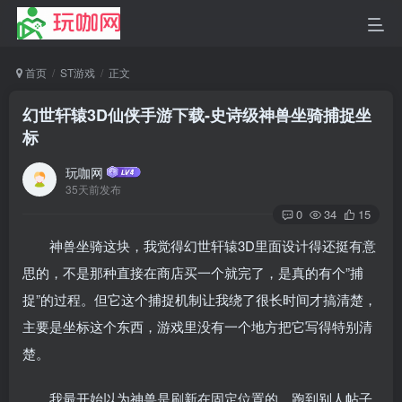
首页
ST游戏
正文
幻世轩辕3D仙侠手游下载-史诗级神兽坐骑捕捉坐
标
玩咖网
35天前发布
0
34
15
神兽坐骑这块，我觉得幻世轩辕3D里面设计得还挺有意
思的，不是那种直接在商店买一个就完了，是真的有个”捕
捉”的过程。但它这个捕捉机制让我绕了很长时间才搞清楚，
主要是坐标这个东西，游戏里没有一个地方把它写得特别清
楚。
我最开始以为神兽是刷新在固定位置的，跑到别人帖子