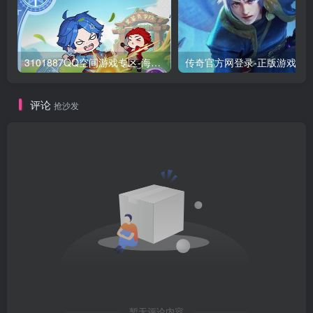
3101887QQ空间游戏专区-海量小游戏免费玩
传奇官方网登录-正版游
评论
抢沙发
暂无评论内容