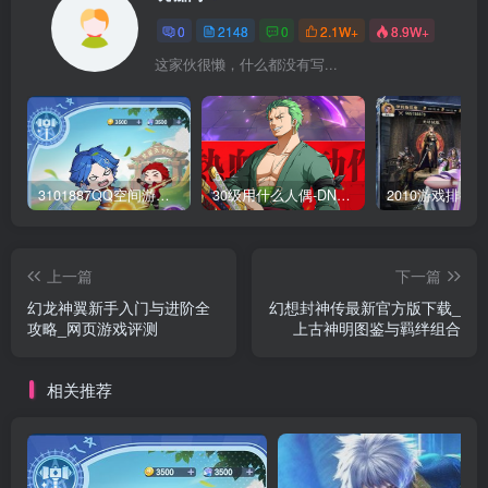
0
2148
0
2.1W+
8.9W+
这家伙很懒，什么都没有写...
3101887QQ空间游戏专区-海量小游戏免费玩
30级用什么人偶-DNF新手升级人偶选择指南
上一篇
下一篇
幻龙神翼新手入门与进阶全
幻想封神传最新官方版下载_
攻略_网页游戏评测
上古神明图鉴与羁绊组合
相关推荐