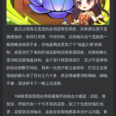
真正让我有点意思的反倒是阵型系统，武将摆位置不是
随便放的，前排扛伤害、中排控制、后排输出这个思路跟一
般策略游戏差不多，但地盘网这里加了个”地盘占领”的机
制，就是你打下来的区域会影响后续资源回收，武将的耐久
度消耗也跟地盘挂钩。这个设计我觉得还行，至少不是单纯
的回合制数字对砍。我有一次把卢俊义放前排，打完之后发
现他的耐久掉了百分之六十多，然后维修要消耗铜钱，铜钱
不够，就这样卡了一晚上没进展。
108将里面我现在用得最顺手的组合大概是：武松、鲁
智深、呼延灼加一个弓手系的花荣，前三个负责控场扛伤
害，花荣放后排输出，这套在前期地图基本没什么问题。鲁