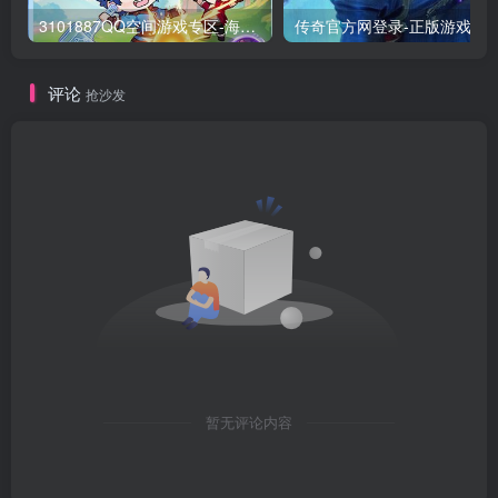
3101887QQ空间游戏专区-海量小游戏免费玩
传奇官方网登录-正版游
评论
抢沙发
暂无评论内容