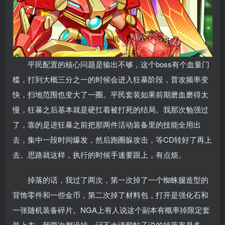
平民配置的核心问题是输出不够，这个boss有个血量门
槛，打到大概三分之一的时候会进入狂暴阶段，普攻频率变
快，扫地范围也变大了一圈。平民套装如果前期磨血磨得太
慢，狂暴之后基本就是硬扛着被打死的结局。我那次勉强过
了，靠的是进狂暴之前把那两件活动装备里的技能全用出
去，集中一段时间爆发，然后跑圈躲攻击，等CD转好了再上
去。思路就这样，执行的时候手速要跟上，有点烦。
掉落的话，我过了两次，第一次掉了一个蜘蛛腿造型的
背饰零件和一些金币，第二次掉了材料包，打开是强化石和
一张随机装备碎片。NGA上有人说这个副本有概率掉限定套
装上衣，我两次都没掉，记不太清那帖子说的掉落率是多