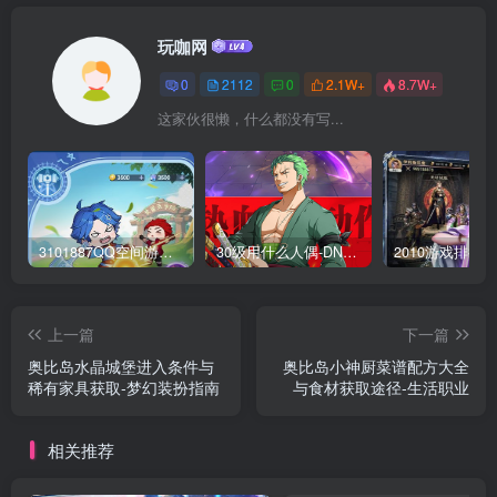
玩咖网
0
2112
0
2.1W+
8.7W+
这家伙很懒，什么都没有写...
3101887QQ空间游戏专区-海量小游戏免费玩
30级用什么人偶-DNF新手升级人偶选择指南
上一篇
下一篇
奥比岛水晶城堡进入条件与
奥比岛小神厨菜谱配方大全
稀有家具获取-梦幻装扮指南
与食材获取途径-生活职业
相关推荐