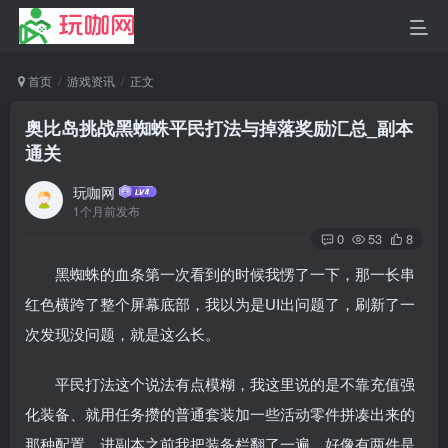
首页
游戏资讯
正文
奥比岛挑战黑蜘蛛平民打法与掉落奖励汇总_副本
通关
玩咖网
1个月前发布
0
53
8
黑蜘蛛的血条第一次看到的时候我愣了一下，那一长串
红色横跨了整个屏幕底部，我以为是UI出问题了，刷新了一
次发现没问题，就是这么长。
平民打法这个说法有点模糊，我这里说的是不靠充值强
化装备、就用任务攒的普通套装加一些活动零件拼凑出来的
那种配置。进副本之前我把装备栏翻了一遍，好像有两件是