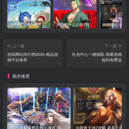
3101887QQ空间游戏专区-海量小游戏免费玩
30级用什么人偶-DNF新手升级人偶选择指南
上一篇
下一篇
游戏网站排行榜2026-精品游
礼包中心一键领取-海量游戏
戏平台推荐
福利免费送
相关推荐
2026最新免费在线小游戏-适合摸鱼解压的休闲神作盘点
fc吞食天地2攻略 