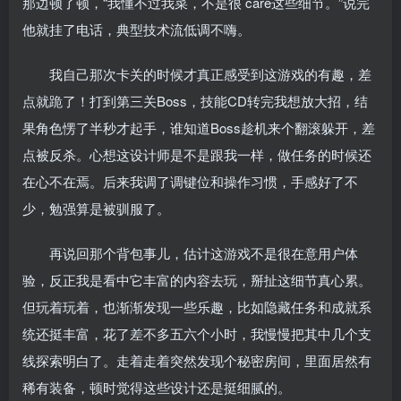
那边顿了顿，“我懂不过我菜，不是很 care这些细节。”说完
他就挂了电话，典型技术流低调不嗨。
我自己那次卡关的时候才真正感受到这游戏的有趣，差
点就跪了！打到第三关Boss，技能CD转完我想放大招，结
果角色愣了半秒才起手，谁知道Boss趁机来个翻滚躲开，差
点被反杀。心想这设计师是不是跟我一样，做任务的时候还
在心不在焉。后来我调了调键位和操作习惯，手感好了不
少，勉强算是被驯服了。
再说回那个背包事儿，估计这游戏不是很在意用户体
验，反正我是看中它丰富的内容去玩，掰扯这细节真心累。
但玩着玩着，也渐渐发现一些乐趣，比如隐藏任务和成就系
统还挺丰富，花了差不多五六个小时，我慢慢把其中几个支
线探索明白了。走着走着突然发现个秘密房间，里面居然有
稀有装备，顿时觉得这些设计还是挺细腻的。