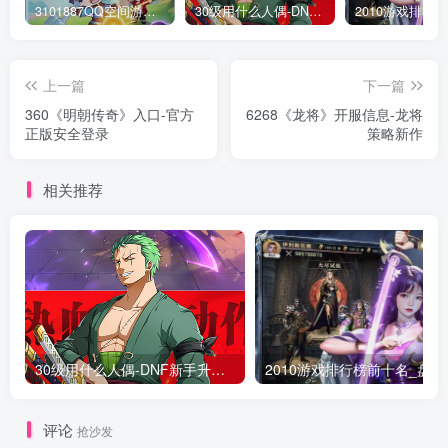
3101887QQ空间游戏专区-海量小游戏免费玩
30级用什么人偶-DNF新手升级人偶选择指南
上一篇
下一篇
360《明朝传奇》入口-官方
6268《龙将》开服信息-龙将
正版安全登录
策略新作
相关推荐
30级用什么人偶-DNF新手升级人偶选择指南
2010游
评论
抢沙发