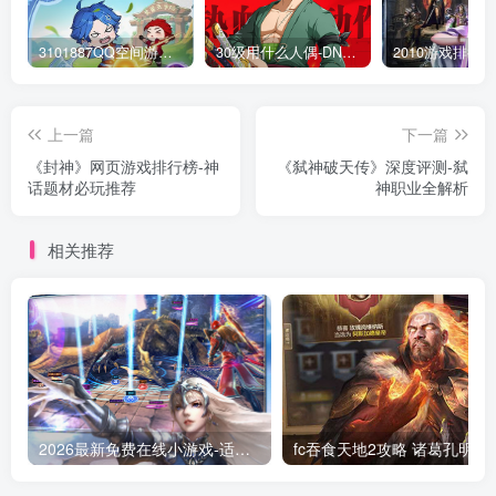
3101887QQ空间游戏专区-海量小游戏免费玩
30级用什么人偶-DNF新手升级人偶选择指南
上一篇
下一篇
《封神》网页游戏排行榜-神
《弑神破天传》深度评测-弑
话题材必玩推荐
神职业全解析
相关推荐
2026最新免费在线小游戏-适合摸鱼解压的休闲神作盘点
fc吞食天地2攻略 