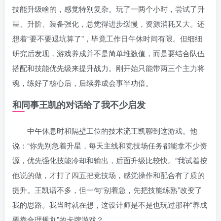
技能升级啥的，感觉特别复杂。玩了一两个小时，尝试了升
星、升阶、装备强化，总觉得进步缓慢，资源消耗又大。还
想着“要不要退坑算了”，毕竟工作日午休时间有限。但细细
研究后发现，游戏养成并不是简单堆数值，而是要结合队伍
搭配和技能优先级来提升战力。刚开始只能带两三个主力将
魂，练好了核心后，后续养成会事半功倍。
和同事王凯的对话给了我不少启发
中午休息时和隔壁工位的技术流王凯聊到这游戏。他
说：“你先别急着升星，每天主线和竞技场任务都能拿不少资
源，优先强化技能冷却和输出，后面升级比较快。”我试着按
他说的做，才打了四五把竞技场，感觉操作和配合有了质的
提升。王凯话不多，但一句“别着急，先把技能练熟”改变了
我的思路。我当时就在想，这设计师是不是也玩过那种“养成
要靠合理规划”的卡牌游戏？