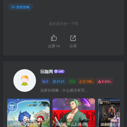
游戏攻略
喜欢就支持一下吧
点赞
14
分享
玩咖网
0
2141
0
2.1W+
8.8W+
这家伙很懒，什么都没有写...
3101887QQ空间游戏专区-海量小游戏免费玩
30级用什么人偶-DNF新手升级人偶选择指南