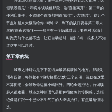
具体怎么压命运值：第一章在公交站遇到老人那段，选”
假装没看见”；和房东谈续租那段，选”直接离开”；第二章的
便利店事件，不管哪个选项都别选”帮忙”，选”路过”。这几个
节点加起来大概能给你-10到-12，剩下的缺口要靠第二章末
尾的”雨夜选择”补——那里有一个隐藏对话，要在对话倒计
时跑完前什么都不选，让它自动超时，能扣3点，很多人不知
道这里可以超时。
第五章的坑
城市之神对话是下下签结局最容易废掉的地方。那段对
话有四轮，每轮都有”拒绝/接受/沉默”三个选项，沉默在这里
不算拒绝，会导致命运值小幅回升。四轮全选拒绝，台词读
起来很难受，城市之神的语气是那种很疲惫的怜悯感，选拒
绝像是在跟一个已经不生气了的人继续抬杠。有点尴尬但得
选。