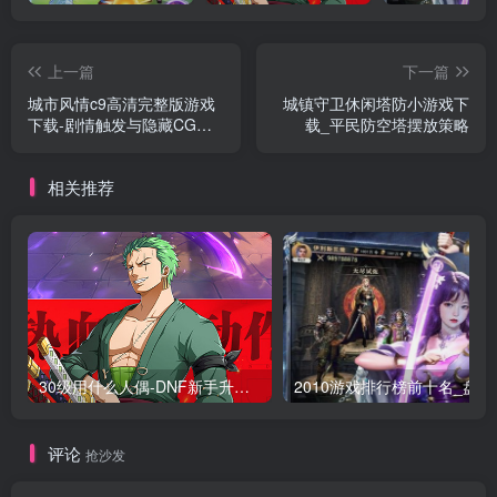
上一篇
下一篇
城市风情c9高清完整版游戏
城镇守卫休闲塔防小游戏下
下载-剧情触发与隐藏CG攻
载_平民防空塔摆放策略
略
相关推荐
30级用什么人偶-DNF新手升级人偶选择指南
2010游
评论
抢沙发